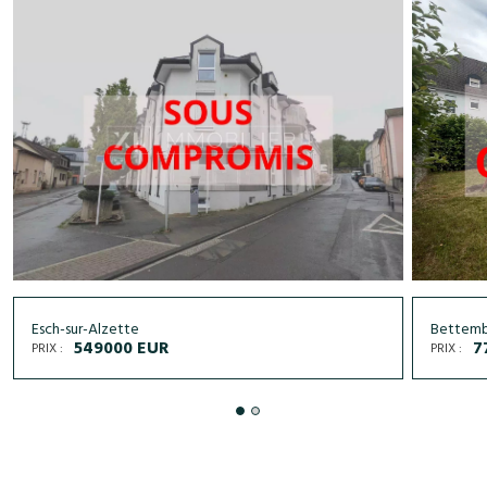
Esch-sur-Alzette
Bettem
549000 EUR
7
PRIX :
PRIX :