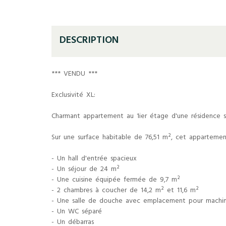
DESCRIPTION
*** VENDU ***
Exclusivité XL:
Charmant appartement au 1ier étage d'une résidence so
Sur une surface habitable de 76,51 m², cet apparteme
- Un hall d'entrée spacieux
- Un séjour de 24 m²
- Une cuisine équipée fermée de 9,7 m²
- 2 chambres à coucher de 14,2 m² et 11,6 m²
- Une salle de douche avec emplacement pour machin
- Un WC séparé
- Un débarras