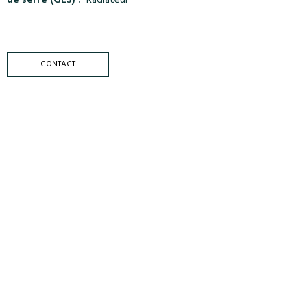
de serre (GES) :
Radiateur
CONTACT