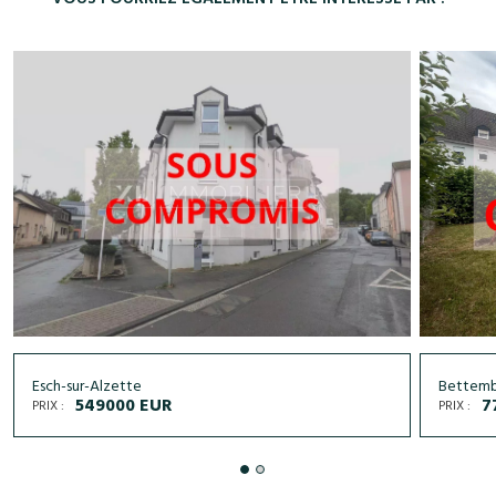
VOUS POURRIEZ ÉGALEMENT ÊTRE INTÉRÉSSÉ PAR :
Esch-sur-Alzette
Bettem
549000 EUR
7
PRIX :
PRIX :