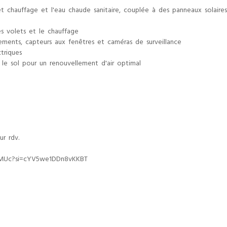
t chauffage et l'eau chaude sanitaire, couplée à des panneaux solair
es volets et le chauffage
ments, capteurs aux fenêtres et caméras de surveillance
triques
le sol pour un renouvellement d'air optimal
r rdv.
IhiMUc?si=cYV5we1DDn8vKKBT