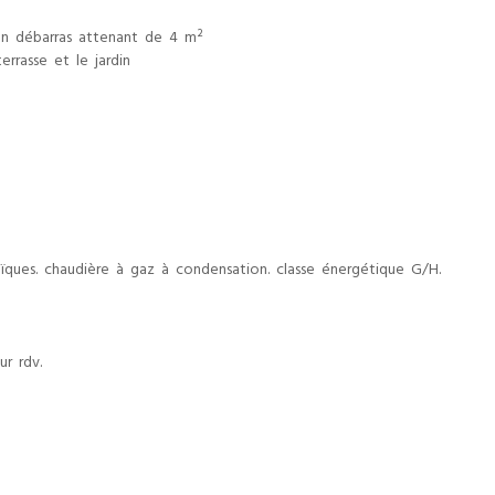
un débarras attenant de 4 m²
rrasse et le jardin
ques. chaudière à gaz à condensation. classe énergétique G/H.
r rdv.